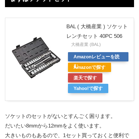
BAL ( 大橋産業 ) ソケット
レンチセット 40PC 506
大橋産業 (BAL)
Amazonレビューを読
む
Amazonで探す
楽天で探す
Yahoo!で探す
ソケットのセットがないとすんごく困ります。
だいたい8mmから12mmをよく使います。
大きいものもあるので、1セット買っておくと便利で