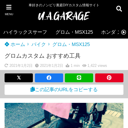
車好きのノンビリ裏庭DIYカスタム情報サイト
MENU
ハイラックスサーフ
グロム・MSX125
ホンダ ズー
ホーム
バイク
グロム・MSX125
グロムカスタム おすすめ工具
2021年1月2日
2021年1月2日
1 min
1,422
views
この記事のURLをコピーする