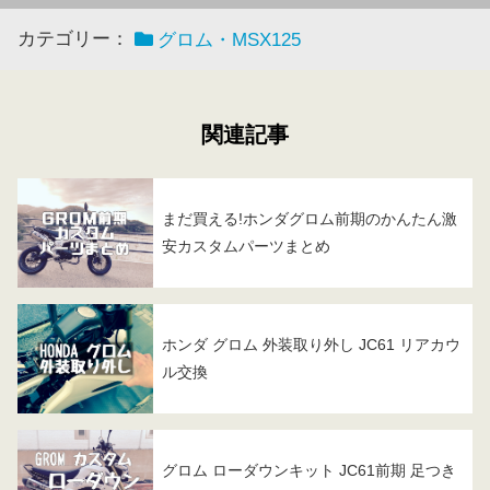
カテゴリー：
グロム・MSX125
関連記事
まだ買える!ホンダグロム前期のかんたん激
安カスタムパーツまとめ
ホンダ グロム 外装取り外し JC61 リアカウ
ル交換
グロム ローダウンキット JC61前期 足つき