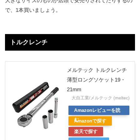
大きなサイズのものが店頭で安売りされてたりするの
で、1本買いましょう。
トルクレンチ
メルテック トルクレンチ
薄型ロングソケット19・
21mm
大自工業/メルテック (meltec)
Amazonレビューを読
む
Amazonで探す
楽天で探す