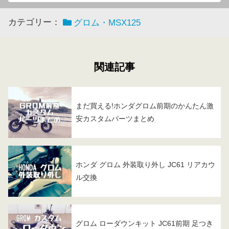
カテゴリー：
グロム・MSX125
関連記事
まだ買える!ホンダグロム前期のかんたん激
安カスタムパーツまとめ
ホンダ グロム 外装取り外し JC61 リアカウ
ル交換
グロム ローダウンキット JC61前期 足つき