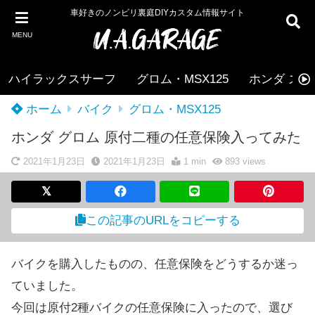
車好きのノンビリ裏庭DIYカスタム情報サイト
MENU
ハイラックスサーフ
グロム・MSX125
ホンダ ズー
ホーム
バイク
グロム・MSX125
ホンダ グロム 原付二種の任意保険入ってみた
2021年1月23日
2021年1月23日
1 min
893
views
この記事のURLをコピーする
バイクを購入したものの、任意保険をどうするか迷っ
ていました。
今回は原付2種バイクの任意保険に入ったので、選び