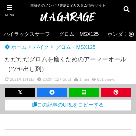
車好きのノンビリ裏庭DIYカスタム情報サイト
MENU
ハイラックスサーフ
グロム・MSX125
ホンダ ズー
ホーム
バイク
グロム・MSX125
ただただグロムを磨くためのアーマーオール
（ツヤ出し剤）
2021年1月1日
2020年12月28日
1 min
931
views
この記事のURLをコピーする