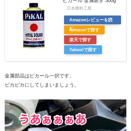
ピカール 金属磨き 300g
日本磨料工業
Amazonレビューを読
む
Amazonで探す
楽天で探す
Yahoo!で探す
金属部品はピカール一択です。
ピカピカにしてしまいましょう。