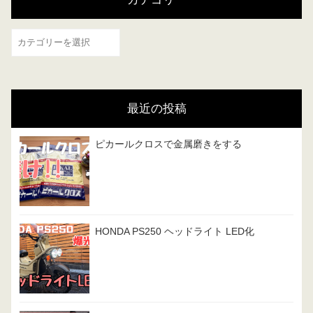
カ
テ
ゴ
リ
最近の投稿
ー
ピカールクロスで金属磨きをする
HONDA PS250 ヘッドライト LED化