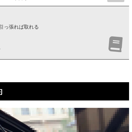
て引っ張れば取れる
ク
約