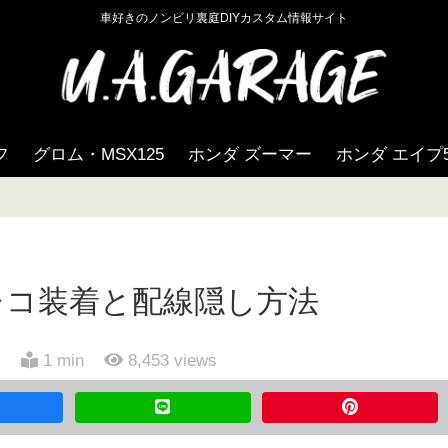
車好きのノンビリ裏庭DIYカスタム情報サイト
フ
グロム・MSX125
ホンダ ズーマー
ホンダ エイプ5
レコ装着と配線隠し方法
日
1 min
8,453
views