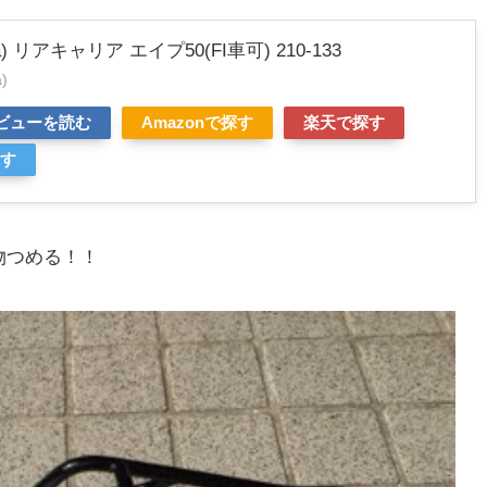
a) リアキャリア エイプ50(FI車可) 210-133
)
レビューを読む
Amazonで探す
楽天で探す
探す
物つめる！！