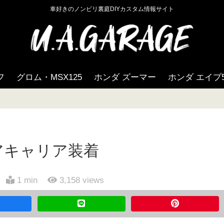
車好きのノンビリ裏庭DIYカスタム情報サイト
フ
グロム・MSX125
ホンダ ズーマー
ホンダ エイプ5
リアキャリア装着
1 min
3,158
views