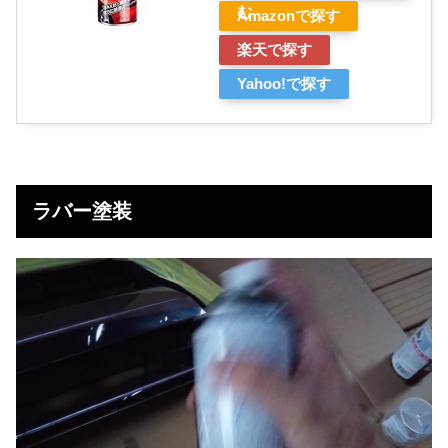
む
Amazonで探す
楽天で探す
Yahoo!で探す
ラバー塗装