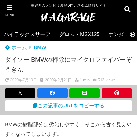
車好きのノンビリ裏庭DIYカスタム情報サイト
MENU
ハイラックスサーフ
グロム・MSX125
ホンダ ズー
ホーム
BMW
ダイソー BMWの掃除にマイクロファイバーぞ
うきん
2020年7月10日
2020年2月21日
1 min
513
views
この記事のURLをコピーする
BMWの樹脂部分は劣化しやすく、そこから古く見えや
すくなってしまいます。