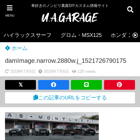
車好きのノンビリ裏庭DIYカスタム情報サイト
MENU
ハイラックスサーフ
グロム・MSX125
ホンダ ズー
ホーム
damImage.narrow.2880w.j_1521726790175
2018年7月6日
2018年7月6日
128
views
この記事のURLをコピーする